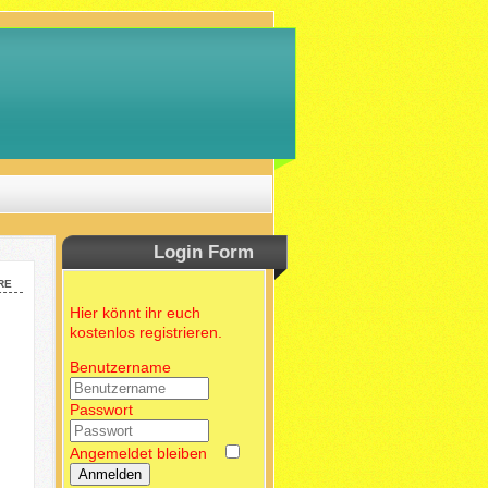
Login Form
re
Hier könnt ihr euch
kostenlos registrieren.
Benutzername
Passwort
Angemeldet bleiben
Anmelden