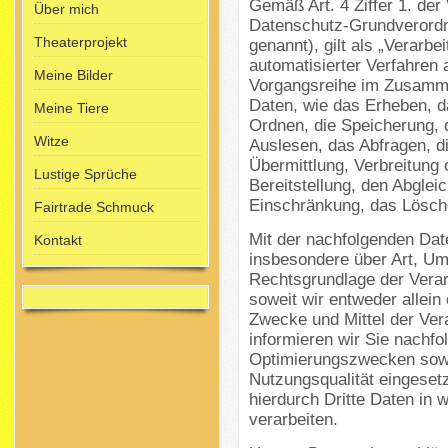
Gemäß Art. 4 Ziffer 1. der
Über mich
Datenschutz-Grundverord
Theaterprojekt
genannt), gilt als „Verarbe
automatisierter Verfahren 
Meine Bilder
Vorgangsreihe im Zusamm
Daten, wie das Erheben, d
Meine Tiere
Ordnen, die Speicherung,
Witze
Auslesen, das Abfragen, d
Übermittlung, Verbreitung
Lustige Sprüche
Bereitstellung, den Abglei
Einschränkung, das Lösche
Fairtrade Schmuck
Mit der nachfolgenden Dat
Kontakt
insbesondere über Art, U
Rechtsgrundlage der Vera
soweit wir entweder allei
Zwecke und Mittel der Ver
informieren wir Sie nachfo
Optimierungszwecken sowi
Nutzungsqualität eingese
hierdurch Dritte Daten in
verarbeiten.