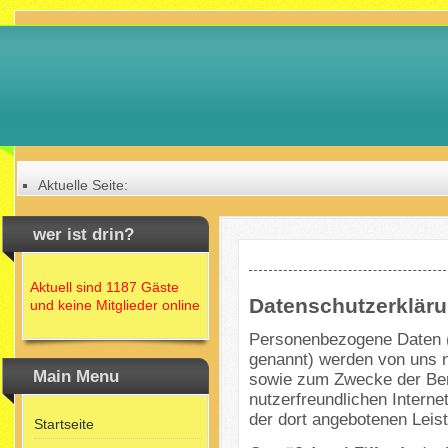
Aktuelle Seite:
Home
Datenschutzerklärung
wer ist drin?
Aktuell sind 1187 Gäste
Datenschutzerklär
und keine Mitglieder online
Personenbezogene Daten (
genannt) werden von uns n
Main Menu
sowie zum Zwecke der Bere
nutzerfreundlichen Internet
der dort angebotenen Leist
Startseite